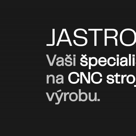
JASTR
Vaši
špeciali
na
CNC
str
výrobu.