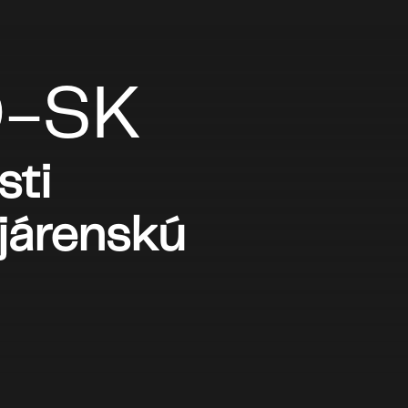
O-SK
sti
ojárenskú